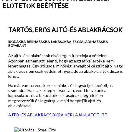
ELŐTETŐK BEÉPÍTÉSE
TARTÓS, ERŐS AJTÓ-ÉS ABLAKRÁCSOK
IRODÁKBA, BÉRHÁZAKBA, LAKÁSOKBA, ÉS CSALÁDI HÁZAKBA
EGYARÁNT
Az ajtó- és ablakrácsok elsődleges funkciója a védelem.
Azonban ez nem azt jelenti, hogy az esztétikai értéke nem
lehet magas. Egy stílusos, minőségi anyagból készült ajtó- vagy
ablakrács nem csak védelmet nyújt, de az ablakok, ajtók dísze is
lehet.
Ha már van terved, keress minket és legyártjuk, beépítjük
számodra. Ha csak elképzelésed van, vedd fel velünk a
kapcsolatot és a biztosítók előírásainak megfelelően
megtervezzük és legyártjuk, majd beépítjük ajtó-és
ablakrácsaid.
AJTÓ- ÉS ABLAKRÁCSOKRA KÉRJ AJÁNLATOT ITT