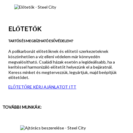
ELŐTETŐK
TARTÓS ÉS MEGBÍZHATÓ ESŐVÉDELEM?
A polikarbonát előtetőknek és előtető szerkezeteknek
köszönhetően a víz elleni védelem már könnyedén
megvalósítható. Családi házak esetén a legideálisabb, ha a
kerítéssel harmonizáló előtetőt helyezünk el a bejáratnál.
Keress minket és megtervezzük, legyártjuk, majd beépítjük
előtetődet.
ELŐTETŐRE KÉRJ AJÁNLATOT ITT
TOVÁBBI MUNKÁK: