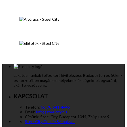
Lakatosmunkák teljes körű kivitelezése Budapesten és 50km-
es körzetében magánszemélyeknek és cégeknek egyaránt,
akár tervezéssel is.
KAPCSOLAT
Telefon:
06-70-541-4445
Email:
info@steelcity.hu
Címünk:
Steel City, Budapest 1044, Zsilip utca 9.
Steel City Cookie Szabályzat