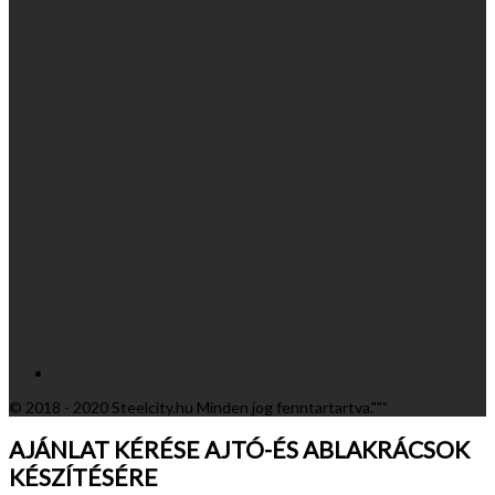
© 2018 - 2020 Steelcity.hu Minden jog fenntartartva."""
AJÁNLAT KÉRÉSE AJTÓ-ÉS ABLAKRÁCSOK
KÉSZÍTÉSÉRE