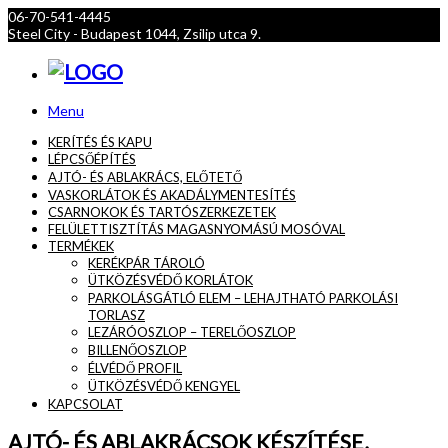
06-70-541-4445
Steel City - Budapest 1044, Zsilip utca 9.
Menu
KERÍTÉS ÉS KAPU
LÉPCSŐÉPÍTÉS
AJTÓ- ÉS ABLAKRÁCS, ELŐTETŐ
VASKORLÁTOK ÉS AKADÁLYMENTESÍTÉS
CSARNOKOK ÉS TARTÓSZERKEZETEK
FELÜLETTISZTÍTÁS MAGASNYOMÁSÚ MOSÓVAL
TERMÉKEK
KERÉKPÁR TÁROLÓ
ÜTKÖZÉSVÉDŐ KORLÁTOK
PARKOLÁSGÁTLÓ ELEM – LEHAJTHATÓ PARKOLÁSI
TORLASZ
LEZÁRÓOSZLOP – TERELŐOSZLOP
BILLENŐOSZLOP
ÉLVÉDŐ PROFIL
ÜTKÖZÉSVÉDŐ KENGYEL
KAPCSOLAT
AJTÓ- ÉS ABLAKRÁCSOK KÉSZÍTÉSE,