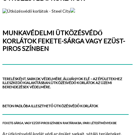
MUNKAVÉDELMI ÜTKÖZÉSVÉDŐ
KORLÁTOK FEKETE-SÁRGA VAGY EZÜST-
PIROS SZÍNBEN
TERELÉSKÉNT, SARKOK VÉDELMÉRE, ÁLLVÁNYOK ELÉ – AZ ÉPÜLETEKHEZ
ILLESZKEDŐ KIALAKÍTÁSBAN.ÜTKÖZÉSVÉDŐ KORLÁTOK AZ ÜZEMI
BERENDEZÉSEK VÉDELMÉRE.
BETON PADLÓBA ILLESZTHETŐ ÜTKÖZÉSVÉDŐ KORLÁTOK
FEKETE-SÁRGA, VAGY EZÜST-PIROS SZÍNBEN RAKTÁRAKBA, IPARI LÉTESÍTMÉNYEKBE
Az ütközésvédő korlát védi az épület sarkait, sétáló területeket,