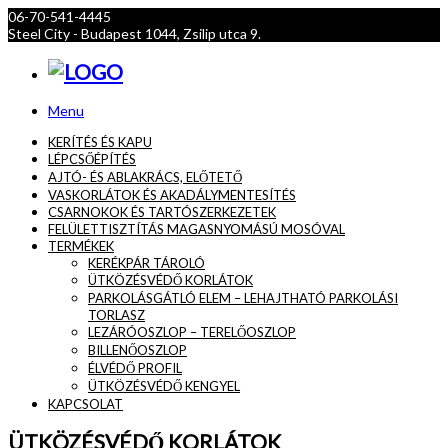
06-70-541-4445
Steel City - Budapest 1044, Zsilip utca 9.
Menu
KERÍTÉS ÉS KAPU
LÉPCSŐÉPÍTÉS
AJTÓ- ÉS ABLAKRÁCS, ELŐTETŐ
VASKORLÁTOK ÉS AKADÁLYMENTESÍTÉS
CSARNOKOK ÉS TARTÓSZERKEZETEK
FELÜLETTISZTÍTÁS MAGASNYOMÁSÚ MOSÓVAL
TERMÉKEK
KERÉKPÁR TÁROLÓ
ÜTKÖZÉSVÉDŐ KORLÁTOK
PARKOLÁSGÁTLÓ ELEM – LEHAJTHATÓ PARKOLÁSI
TORLASZ
LEZÁRÓOSZLOP – TERELŐOSZLOP
BILLENŐOSZLOP
ÉLVÉDŐ PROFIL
ÜTKÖZÉSVÉDŐ KENGYEL
KAPCSOLAT
ÜTKÖZÉSVÉDŐ KORLÁTOK