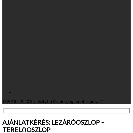
© 2018 - 2020 Steelcity.hu Minden jog fenntartartva."""
AJÁNLATKÉRÉS:
LEZÁRÓOSZLOP –
TERELŐOSZLOP