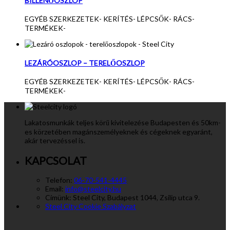
BILLENŐOSZLOP
EGYÉB SZERKEZETEK
-
KERÍTÉS
-
LÉPCSŐK
-
RÁCS
-
TERMÉKEK
-
LEZÁRÓOSZLOP – TERELŐOSZLOP
EGYÉB SZERKEZETEK
-
KERÍTÉS
-
LÉPCSŐK
-
RÁCS
-
TERMÉKEK
-
Lakatosmunkák teljes körű kivitelezése Budapesten és 50km-
es körzetében magánszemélyeknek és cégeknek egyaránt,
akár tervezéssel is.
KAPCSOLAT
Telefon:
06-70-541-4445
Email:
info@steelcity.hu
Címünk:
Steel City, Budapest 1044, Zsilip utca 9.
Steel City Cookie Szabályzat